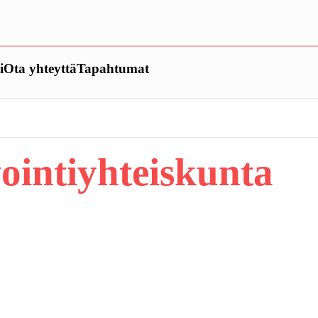
i
Ota yhteyttä
Tapahtumat
ointiyhteiskunta