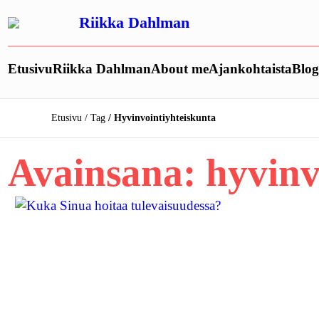
Siirry
Riikka Dahlman
sisältöön
Etusivu
Riikka Dahlman
About me
Ajankohtaista
Blog
Etusivu
Tag
Hyvinvointiyhteiskunta
Avainsana:
hyvinv