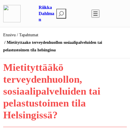
Riikka
Etsi
Dahlma
n
Etusivu
Tapahtumat
Mietityttaako terveydenhuollon sosiaalipalveluiden tai
pelastustoimen tila helsingissa
Mietityttääkö
terveydenhuollon,
sosiaalipalveluiden tai
pelastustoimen tila
Helsingissä?